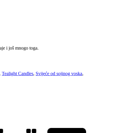
aje i još mnogo toga.
,
Tealight Candles
,
Svijeće od sojinog voska
,