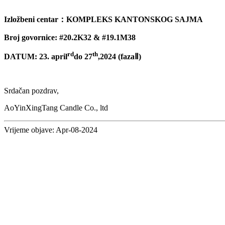
Izložbeni centar
：
KOMPLEKS KANTONSKOG SAJMA
Broj govornice: #20.2K32 & #19.1M38
rd
th
DATUM: 23. april
do 27
,2024 (fazaⅡ)
Srdačan pozdrav,
AoYinXingTang Candle Co., ltd
Vrijeme objave: Apr-08-2024