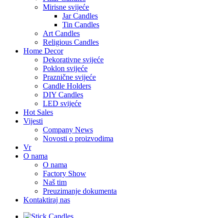
Mirisne svijeće
Jar Candles
Tin Candles
Art Candles
Religious Candles
Home Decor
Dekorativne svijeće
Poklon svijeće
Praznične svijeće
Candle Holders
DIY Candles
LED svijeće
Hot Sales
Vijesti
Company News
Novosti o proizvodima
Vr
O nama
O nama
Factory Show
Naš tim
Preuzimanje dokumenta
Kontaktiraj nas