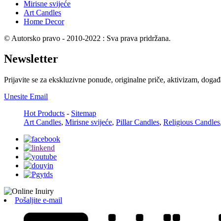
Mirisne svijeće
Art Candles
Home Decor
© Autorsko pravo - 2010-2022 : Sva prava pridržana.
Newsletter
Prijavite se za ekskluzivne ponude, originalne priče, aktivizam, događ
Unesite Email
Hot Products
-
Sitemap
Art Candles
,
Mirisne svijeće
,
Pillar Candles
,
Religious Candles
Pošaljite e-mail