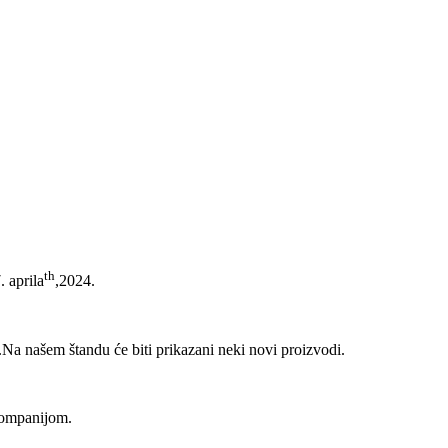
th
. aprila
,2024.
e.Na našem štandu će biti prikazani neki novi proizvodi.
kompanijom.