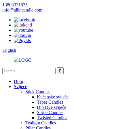
13803331535
info@allincandle.com
English
Dom
Svijeće
Stick Candles
Kućanske svijeće
Taper Candles
Dip Dye svijeće
Stripe Candles
Twisted Candles
Tealight Candles
Pillar Candles