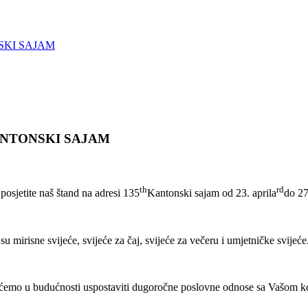
SKI SAJAM
ANTONSKI SAJAM
th
rd
sjetite naš štand na adresi 135
Kantonski sajam od 23. aprila
do 27
su mirisne svijeće, svijeće za čaj, svijeće za večeru i umjetničke svijeć
a ćemo u budućnosti uspostaviti dugoročne poslovne odnose sa Vašom 