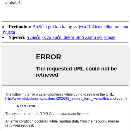
ambalaže.
Prethodno:
Božićni poklon kalup svijeća Božićna jelka umjetna
svijeća
Sljedeći:
Svijećnjak za kućni dekor Stub Zlatni svijećnjak