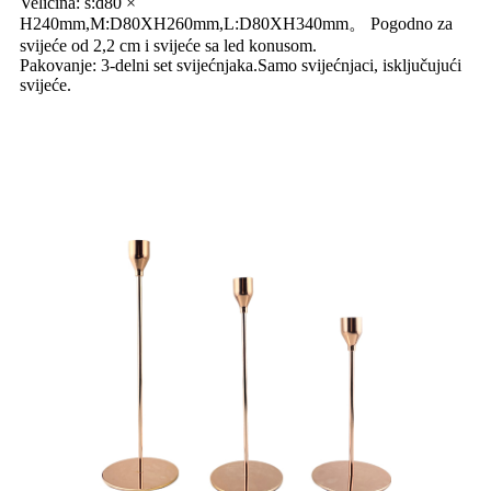
Veličina: s:d80 ×
H240mm,M:D80XH260mm,L:D80XH340mm。 Pogodno za
svijeće od 2,2 cm i svijeće sa led konusom.
Pakovanje: 3-delni set svijećnjaka.Samo svijećnjaci, isključujući
svijeće.