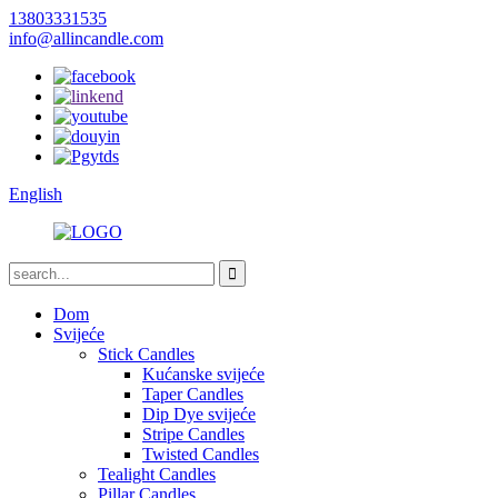
13803331535
info@allincandle.com
English
Dom
Svijeće
Stick Candles
Kućanske svijeće
Taper Candles
Dip Dye svijeće
Stripe Candles
Twisted Candles
Tealight Candles
Pillar Candles