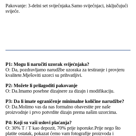
Pakovanje: 3-delni set svijećnjaka.Samo svijećnjaci, isključujući
svijeće.
FAQ
P1: Mogu li naručiti uzorak svijećnjaka?
O: Da, pozdravljamo narudžbe uzoraka za testiranje i provjeru
kvalitete.Mješoviti uzorci su prihvatljivi.
P2: Možete li prilagoditi pakovanje
O: Da.Imamo posebne dizajnere za dizajn i modifikaciju.
P3: Da li imate ograničenje minimalne količine narudžbe?
O: Da.Molimo vas da nas formalno obavestite pre naše
proizvodnje i prvo potvrdite dizajn prema našim uzorcima.
P4: Koji su vaši uslovi plaćanja?
O: 30% T / T kao depozit, 70% prije isporuke.Prije nego što
platite ostatak, pokazat ćemo vam fotografije proizvoda i