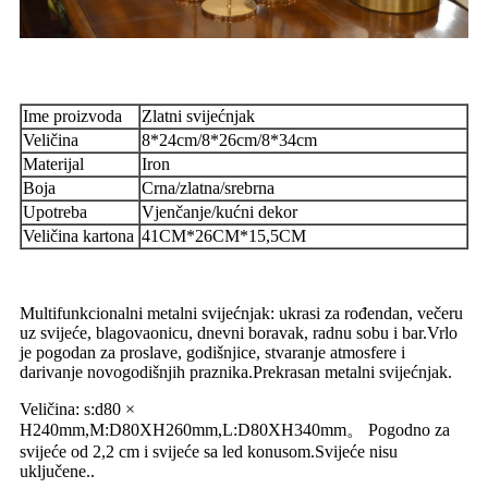
Ime proizvoda
Zlatni svijećnjak
Veličina
8*24cm/8*26cm/8*34cm
Materijal
Iron
Boja
Crna/zlatna/srebrna
Upotreba
Vjenčanje/kućni dekor
Veličina kartona
41CM*26CM*15,5CM
Multifunkcionalni metalni svijećnjak: ukrasi za rođendan, večeru
uz svijeće, blagovaonicu, dnevni boravak, radnu sobu i bar.Vrlo
je pogodan za proslave, godišnjice, stvaranje atmosfere i
darivanje novogodišnjih praznika.Prekrasan metalni svijećnjak.
Veličina: s:d80 ×
H240mm,M:D80XH260mm,L:D80XH340mm。 Pogodno za
svijeće od 2,2 cm i svijeće sa led konusom.Svijeće nisu
uključene..