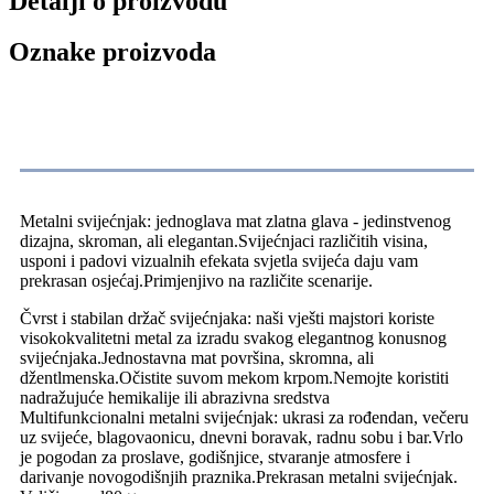
Detalji o proizvodu
Oznake proizvoda
opis proizvoda
Metalni svijećnjak: jednoglava mat zlatna glava - jedinstvenog
dizajna, skroman, ali elegantan.Svijećnjaci različitih visina,
usponi i padovi vizualnih efekata svjetla svijeća daju vam
prekrasan osjećaj.Primjenjivo na različite scenarije.
Čvrst i stabilan držač svijećnjaka: naši vješti majstori koriste
visokokvalitetni metal za izradu svakog elegantnog konusnog
svijećnjaka.Jednostavna mat površina, skromna, ali
džentlmenska.Očistite suvom mekom krpom.Nemojte koristiti
nadražujuće hemikalije ili abrazivna sredstva
Multifunkcionalni metalni svijećnjak: ukrasi za rođendan, večeru
uz svijeće, blagovaonicu, dnevni boravak, radnu sobu i bar.Vrlo
je pogodan za proslave, godišnjice, stvaranje atmosfere i
darivanje novogodišnjih praznika.Prekrasan metalni svijećnjak.