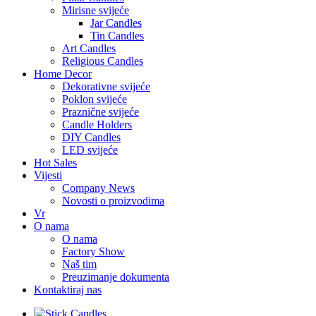
Mirisne svijeće
Jar Candles
Tin Candles
Art Candles
Religious Candles
Home Decor
Dekorativne svijeće
Poklon svijeće
Praznične svijeće
Candle Holders
DIY Candles
LED svijeće
Hot Sales
Vijesti
Company News
Novosti o proizvodima
Vr
O nama
O nama
Factory Show
Naš tim
Preuzimanje dokumenta
Kontaktiraj nas