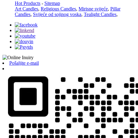
Hot Products
-
Sitemap
Art Candles
,
Religious Candles
,
Mirisne svijeće
,
Pillar
Candles
,
Svijeće od sojinog voska
,
Tealight Candles
,
Pošaljite e-mail