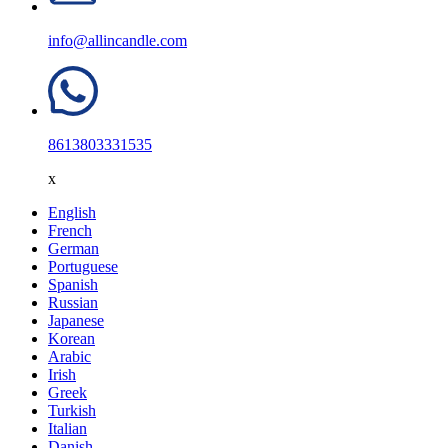
info@allincandle.com
8613803331535
x
English
French
German
Portuguese
Spanish
Russian
Japanese
Korean
Arabic
Irish
Greek
Turkish
Italian
Danish