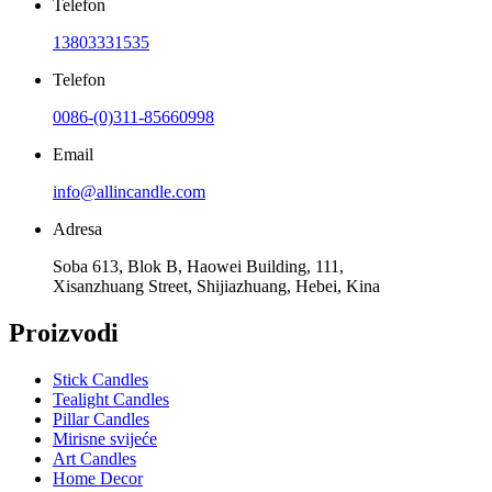
Telefon
13803331535
Telefon
0086-(0)311-85660998
Email
info@allincandle.com
Adresa
Soba 613, Blok B, Haowei Building, 111,
Xisanzhuang Street, Shijiazhuang, Hebei, Kina
Proizvodi
Stick Candles
Tealight Candles
Pillar Candles
Mirisne svijeće
Art Candles
Home Decor