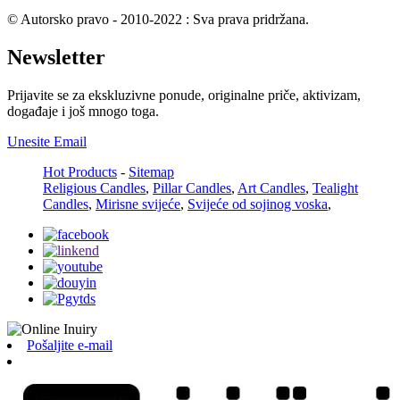
© Autorsko pravo - 2010-2022 : Sva prava pridržana.
Newsletter
Prijavite se za ekskluzivne ponude, originalne priče, aktivizam,
događaje i još mnogo toga.
Unesite Email
Hot Products
-
Sitemap
Religious Candles
,
Pillar Candles
,
Art Candles
,
Tealight
Candles
,
Mirisne svijeće
,
Svijeće od sojinog voska
,
Pošaljite e-mail