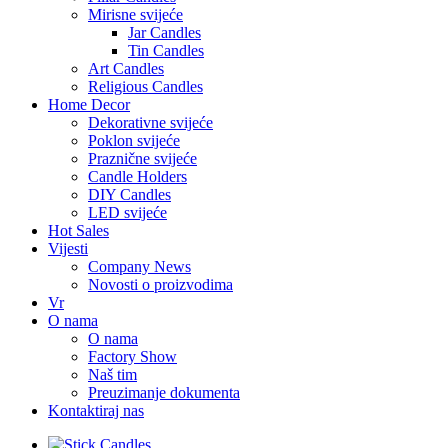
Mirisne svijeće
Jar Candles
Tin Candles
Art Candles
Religious Candles
Home Decor
Dekorativne svijeće
Poklon svijeće
Praznične svijeće
Candle Holders
DIY Candles
LED svijeće
Hot Sales
Vijesti
Company News
Novosti o proizvodima
Vr
O nama
O nama
Factory Show
Naš tim
Preuzimanje dokumenta
Kontaktiraj nas