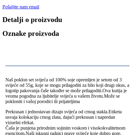
Pošaljite nam email
Detalji o proizvodu
Oznake proizvoda
opis proizvoda
Naš poklon set svijeća od 100% soje opremljen je setom od 3
svijeće od 55g, koje se mogu prilagoditi za bilo koji drugi okus, a
logotip pakovanja čaše također se može prilagoditi.Ova kutija je
veoma pogodna za ljubitelje svijeća u vašem životu.Može se
pokloniti i vašoj porodici ili prijateljima
Prekrasan i jednostavan dizajn svijeća od crnog stakla.Etiketa
usvaja kolokaciju crnog zlata, dajući prekrasan i napredan
vizuelni efekat.
Čaša je punjena prirodnim sojinim voskom i visokokvalitetnom
esencijom.Naši iskusni radnici prave svijeće koje dobro gore.