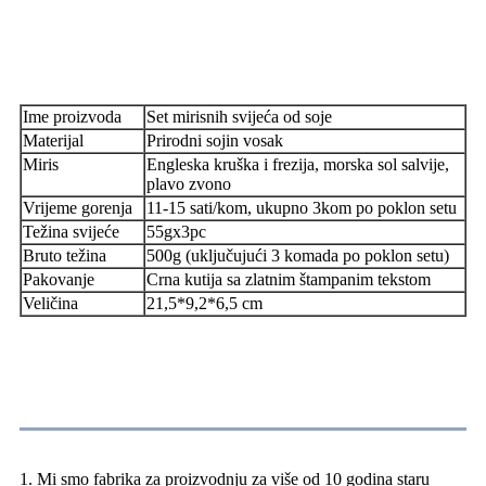
Ime proizvoda
Set mirisnih svijeća od soje
Materijal
Prirodni sojin vosak
Miris
Engleska kruška i frezija, morska sol salvije,
plavo zvono
Vrijeme gorenja
11-15 sati/kom, ukupno 3kom po poklon setu
Težina svijeće
55gx3pc
Bruto težina
500g (uključujući 3 komada po poklon setu)
Pakovanje
Crna kutija sa zlatnim štampanim tekstom
Veličina
21,5*9,2*6,5 cm
Naša prednost
1. Mi smo fabrika za proizvodnju za više od 10 godina staru