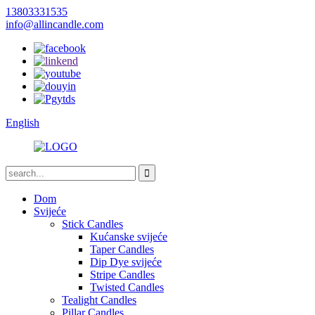
13803331535
info@allincandle.com
English
Dom
Svijeće
Stick Candles
Kućanske svijeće
Taper Candles
Dip Dye svijeće
Stripe Candles
Twisted Candles
Tealight Candles
Pillar Candles