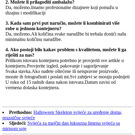
2. Možete li prilagoditi ambalažu?
Da, možemo.Imamo profesionalne dizajnere koji pomažu u
dizajnu i modifikaciji
3. Kada sam prvi put naručio, možete li kombinirati više
robe u jednom kontejneru?
Da, možemo.Ali količina svake narudžbe bi trebala dostići našu
minimalnu količinu narudžbe.
4. Ako postoji bilo kakav problem s kvalitetom, možete li ga
riješiti za nas?
Prilikom istovara kontejnera potrebno je provjeriti sve artikle u
kontejneru.Provjerite izgled, pakovanje i sagorijevanje
Svaka stavka.Ako nađete oštećene ili neispravne proizvode,
morate ih fotografirati i poslati mi.Svi zahtjevi se moraju podnijeti
U roku od 15 radnih dana nakon istovara.Datum zavisi od
vremena dolaska kontejnera.
Prethodno:
Halloween Skeleton svijeće za uređenje doma,
praznične svijeće
Sljedeći:
Svijeća za majčin dan luksuzna limena svijeća sa
mirisom soje