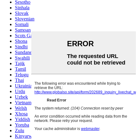
Sesotho
Sinhala
Slovak
Slovenian
Somali
Samoan
Scots Gaelic
Shona
Sindhi
Sundanese
Swahili
Tajik
Tamil
Telugu
Thai
Ukrainian
Urdu
Uzbek
Vietnamese
Welsh
Xhosa
Yiddish
Yoruba
Zulu
Kinyarwanda