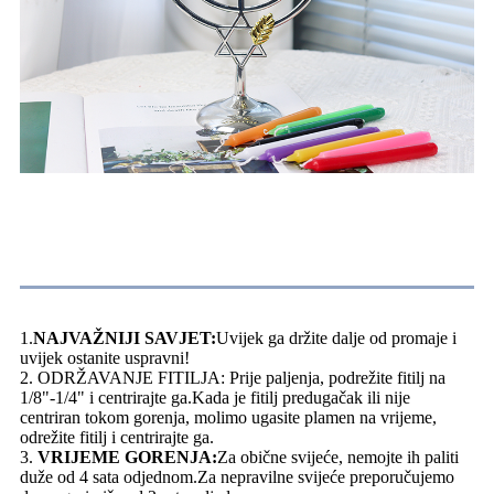
Uputstva za snimanje
1.
NAJVAŽNIJI SAVJET:
Uvijek ga držite dalje od promaje i
uvijek ostanite uspravni!
2. ODRŽAVANJE FITILJA: Prije paljenja, podrežite fitilj na
1/8"-1/4" i centrirajte ga.Kada je fitilj predugačak ili nije
centriran tokom gorenja, molimo ugasite plamen na vrijeme,
odrežite fitilj i centrirajte ga.
3.
VRIJEME GORENJA:
Za obične svijeće, nemojte ih paliti
duže od 4 sata odjednom.Za nepravilne svijeće preporučujemo