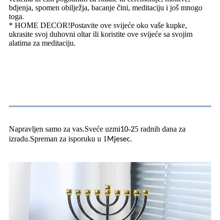
bdjenja, spomen obilježja, bacanje čini, meditaciju i još mnogo
toga.
* HOME DECOR!Postavite ove svijeće oko vaše kupke,
ukrasite svoj duhovni oltar ili koristite ove svijeće sa svojim
alatima za meditaciju.
O otpremi
Napravljen samo za vas.Sveće uzmi
-
5 radnih dana za
10
2
izradu.Spreman za isporuku u 1
.
Mjesec