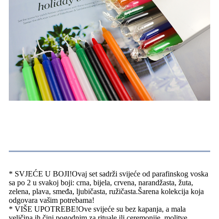
Karakteristike proizvoda
* SVJEĆE U BOJI!Ovaj set sadrži svijeće od parafinskog voska
sa po 2 u svakoj boji: crna, bijela, crvena, narandžasta, žuta,
zelena, plava, smeđa, ljubičasta, ružičasta.Šarena kolekcija koja
odgovara vašim potrebama!
* VIŠE UPOTREBE!Ove svijeće su bez kapanja, a mala
veličina ih čini pogodnim za rituale ili ceremonije, molitve,