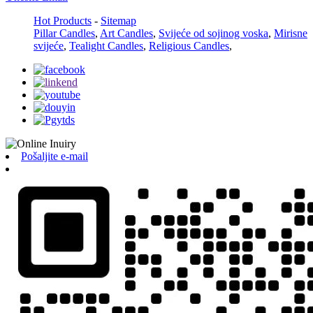
Hot Products
-
Sitemap
Pillar Candles
,
Art Candles
,
Svijeće od sojinog voska
,
Mirisne
svijeće
,
Tealight Candles
,
Religious Candles
,
Pošaljite e-mail