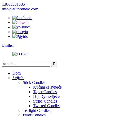
13803331535
info@allincandle.com
English
Dom
Svijeće
Stick Candles
Kućanske svijeće
Taper Candles
Dip Dye svijeće
Stripe Candles
Twisted Candles
Tealight Candles
Pillar Candles