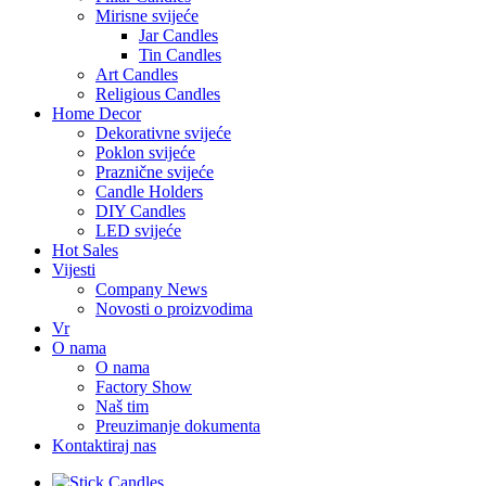
Mirisne svijeće
Jar Candles
Tin Candles
Art Candles
Religious Candles
Home Decor
Dekorativne svijeće
Poklon svijeće
Praznične svijeće
Candle Holders
DIY Candles
LED svijeće
Hot Sales
Vijesti
Company News
Novosti o proizvodima
Vr
O nama
O nama
Factory Show
Naš tim
Preuzimanje dokumenta
Kontaktiraj nas