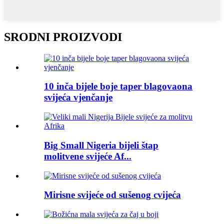
SRODNI PROIZVODI
10 inča bijele boje taper blagovaona
svijeća vjenčanje
Big Small Nigeria bijeli štap
molitvene svijeće Af...
Mirisne svijeće od sušenog cvijeća