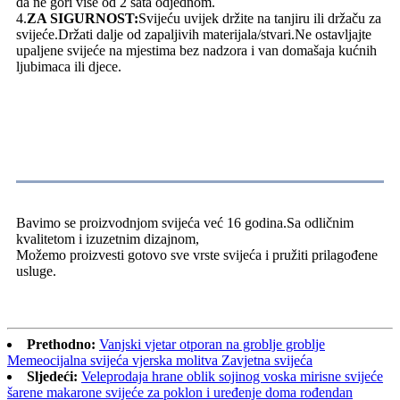
da ne gori više od 2 sata odjednom.
4.
ZA SIGURNOST:
Svijeću uvijek držite na tanjiru ili držaču za
svijeće.Držati dalje od zapaljivih materijala/stvari.Ne ostavljajte
upaljene svijeće na mjestima bez nadzora i van domašaja kućnih
ljubimaca ili djece.
O nama
Bavimo se proizvodnjom svijeća već 16 godina.Sa odličnim
kvalitetom i izuzetnim dizajnom,
Možemo proizvesti gotovo sve vrste svijeća i pružiti prilagođene
usluge.
Prethodno:
Vanjski vjetar otporan na groblje groblje
Memeocijalna svijeća vjerska molitva Zavjetna svijeća
Sljedeći:
Veleprodaja hrane oblik sojinog voska mirisne svijeće
šarene makarone svijeće za poklon i uređenje doma rođendan