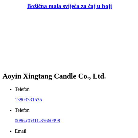
Božićna mala svijeća za čaj u boji
Aoyin Xingtang Candle Co., Ltd.
Telefon
13803331535
Telefon
0086-(0)311-85660998
Email