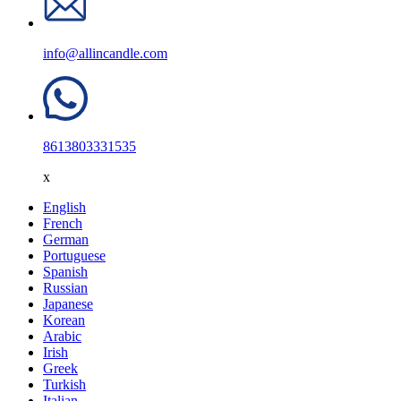
info@allincandle.com
8613803331535
x
English
French
German
Portuguese
Spanish
Russian
Japanese
Korean
Arabic
Irish
Greek
Turkish
Italian