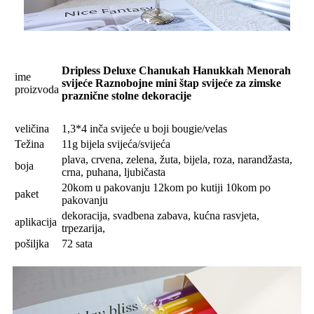
Dripless Deluxe Chanukah Hanukkah Menorah
ime
svijeće Raznobojne mini štap svijeće za zimske
proizvoda
praznične stolne dekoracije
veličina
1,3*4 inča svijeće u boji bougie/velas
Težina
11g bijela svijeća/svijeća
plava, crvena, zelena, žuta, bijela, roza, narandžasta,
boja
crna, puhana, ljubičasta
20kom u pakovanju 12kom po kutiji 10kom po
paket
pakovanju
dekoracija, svadbena zabava, kućna rasvjeta,
aplikacija
trpezarija,
pošiljka
72 sata